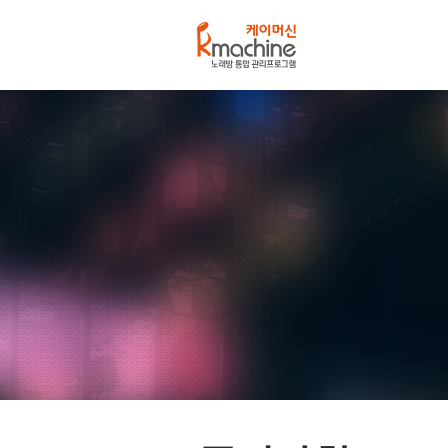
케
이
머
신