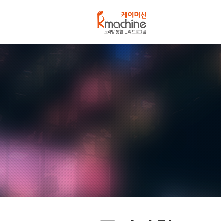
케
이
머
신