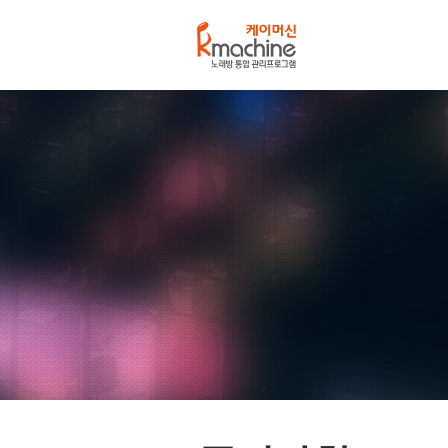
케
이
머
신