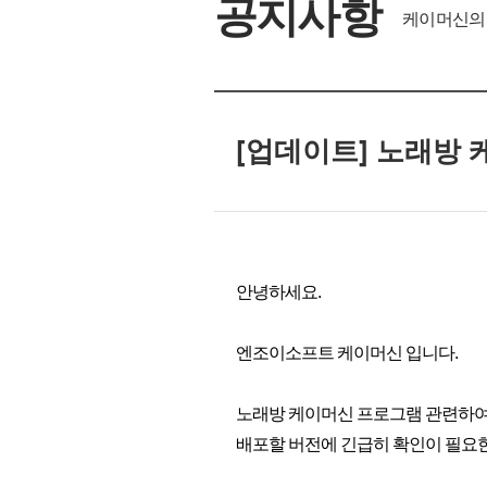
공지사항
케이머신의 
[업데이트] 노래방 
안녕하세요.
엔조이소프트 케이머신 입니다.
노래방 케이머신 프로그램 관련하여
배포할 버전에 긴급히 확인이 필요한