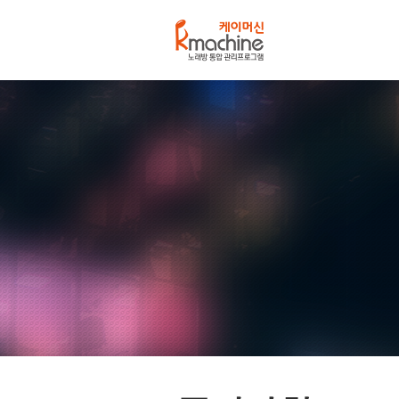
케
이
머
신